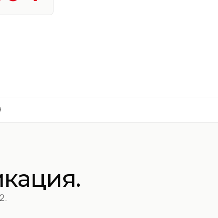
Я
кация.
2.