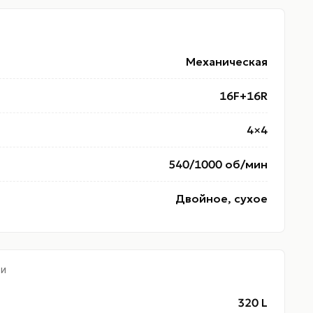
Механическая
16F+16R
4×4
540/1000 об/мин
Двойное, сухое
ТИ
320 L