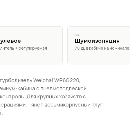
03
рулевое
Шумоизоляция
литель + регулируемая
78 дБ в кабине на номинале
турбодизель Weichai WP6G220,
емиум-кабина с пневмоподвеской
контроль. Для крупных хозяйств с
ерациями. Тянет восьмикорпусный плуг,
т.