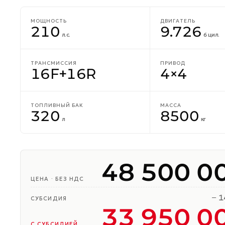
МОЩНОСТЬ
ДВИГАТЕЛЬ
210
9.726
л.с.
6 цил.
ТРАНСМИССИЯ
ПРИВОД
16F+16R
4×4
ТОПЛИВНЫЙ БАК
МАССА
320
8500
л
кг
48 500 0
ЦЕНА
·
БЕЗ НДС
−
1
СУБСИДИЯ
33 950 0
С СУБСИДИЕЙ