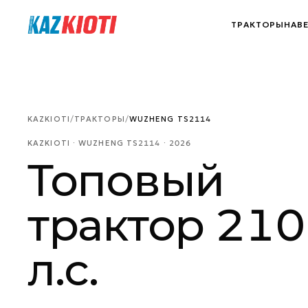
Перейти к контенту
ТРАКТОРЫ
НАВ
KAZKIOTI
/
ТРАКТОРЫ
/
WUZHENG TS2114
KAZKIOTI ·
WUZHENG TS2114
·
2026
Топовый
трактор 210
л.с.