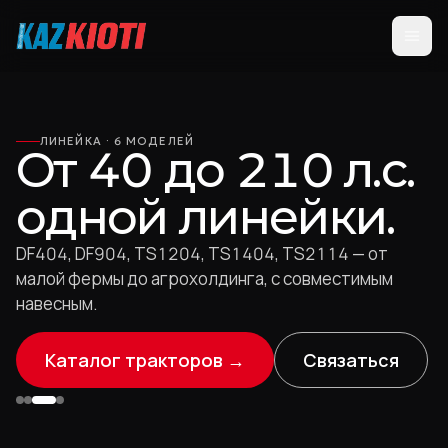
Перейти к контенту
ЛИНЕЙКА · 6 МОДЕЛЕЙ
От 40 до 210 л.с.
одной линейки.
DF404, DF904, TS1204, TS1404, TS2114 — от
малой фермы до агрохолдинга, с совместимым
навесным.
Каталог тракторов →
Связаться